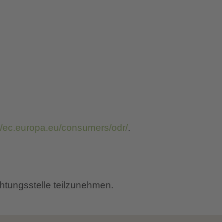
://ec.europa.eu/consumers/odr/
.
ichtungsstelle teilzunehmen.