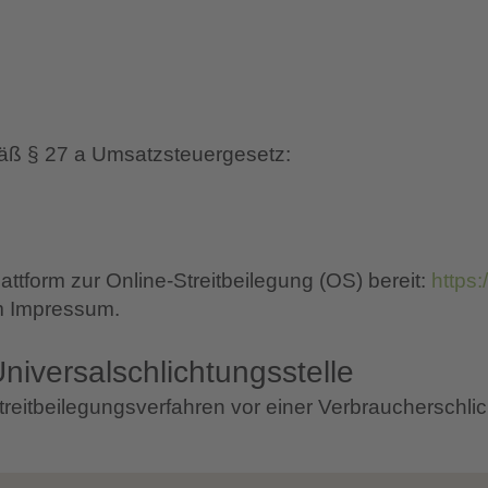
äß § 27 a Umsatzsteuergesetz:
attform zur Online-Streitbeilegung (OS) bereit:
https
m Impressum.
niversal­schlichtungs­stelle
n Streitbeilegungsverfahren vor einer Verbraucherschl